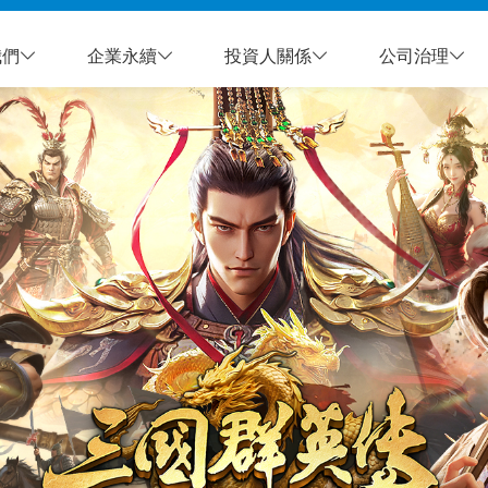
我們
企業永續
投資人關係
公司治理
介紹
策略與報告
環境保護
公司資訊
幸福職場
財務資訊
公司治理
社
簡介
策略與架構
環境政策
基本資料
人才永續
每月營收
治理組織架構
公
遠景
藍圖目標
環境與能源管
福利權益
每季財務
運作執行情形
文
理
團隊
重大議題分析
多元職場
公司年報
產
溫室氣體盤查
架構
永續報告
健康服務
綠色行動
里程
進修訓練
殊榮
職場安全
重要政策
未來
人權政策
風險管理
加入宇峻
誠信管理
資安管理