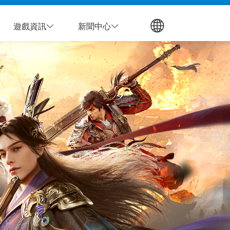
遊戲資訊
新聞中心
會參與
股東資訊
董事會
遊戲平台
功能性委員會
公司消息
內稽管理
益關懷
股價資訊
董事會成員
宇峻奧汀官網
最新消息
稽核組織與任免
薪資報酬暨提
名委員會
化支持
股東常會
選任程序
全球遊戲平台
重大訊息
稽核運作情形
審計委員會
學合作
股利分派
董事多元化
獨董溝通政策
永續發展委員
會
股東結構
獨董稽核溝通
法人說明會
獨董會計師溝通
重大訊息
內部規章
利害關係人
聯絡我們
投資人服務
公司治理規章
關注議題
聯絡我們
問答集
董事會與功能
溝通管道
利害關係人問卷
性委員會規章
環境管理規章