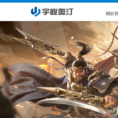
關於
公司
集團
理念
經營
組織
歷史
獎項
展望