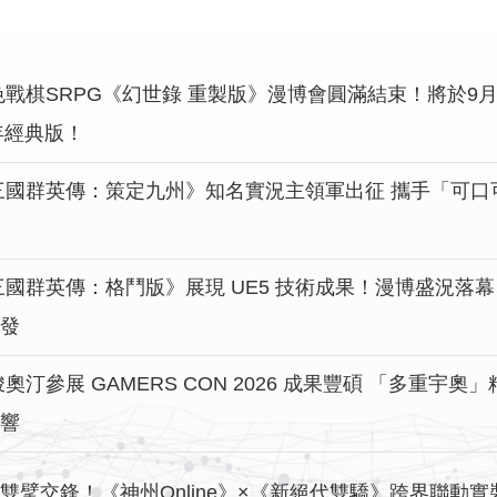
色戰棋SRPG《幻世錄 重製版》漫博會圓滿結束！將於9月
年經典版！
三國群英傳：策定九州》知名實況主領軍出征 攜手「可口可樂
三國群英傳：格鬥版》展現 UE5 技術成果！漫博盛況落
發
奧汀參展 GAMERS CON 2026 成果豐碩 「多重宇
響
雙擘交鋒！《神州Online》×《新絕代雙驕》跨界聯動實