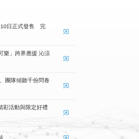
10日正式發售 完
」跨界應援 沁涼
幕、團隊傾聽千份問卷
奧」精彩活動與限定好禮
裝