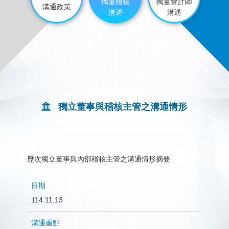
運作
獨董稽核
獨董會計師
溝通政策
形
溝通
溝通
獨立董事與稽核主管之溝通情形
歷次獨立董事與內部稽核主管之溝通情形摘要
溝
溝
日
114.11.13
通
通
期
重
結
點
果