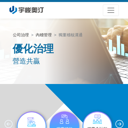
公司治理
內稽管理
獨董稽核溝通
優化治理
營造共贏