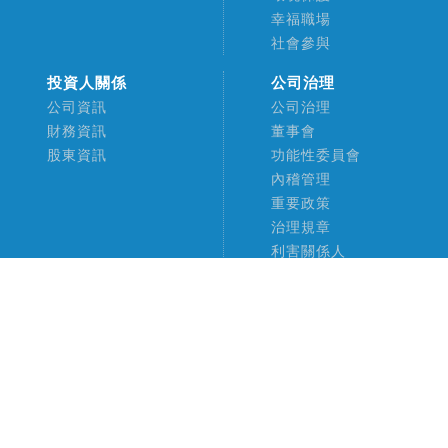
幸福職場
社會參與
投資人關係
公司治理
公司資訊
公司治理
財務資訊
董事會
股東資訊
功能性委員會
內稽管理
重要政策
治理規章
利害關係人
聯絡我們
遊戲資訊
新聞中心
宇峻奧汀官網
最新消息
全球遊戲平台
重大訊息
USERJOY JAPAN
香港優加行動平台