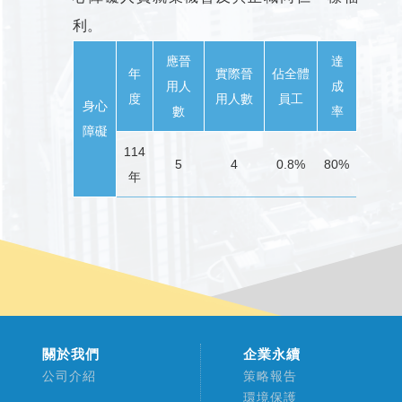
利。
應晉
達
年
實際晉
佔全體
用人
成
度
用人數
員工
身心
數
率
障礙
114
5
4
0.8%
80%
年
關於我們
企業永續
公司介紹
策略報告
環境保護