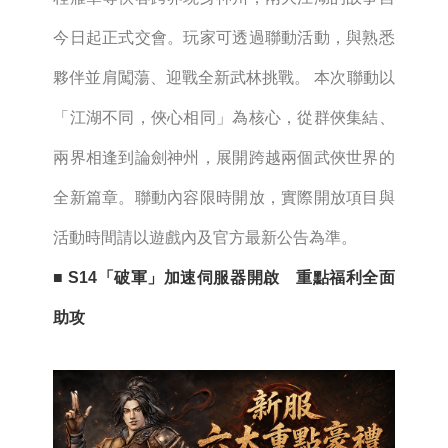
今日起正式交會。玩家可透過聯動活動，與熟悉
夥伴並肩闖蕩、迎戰全新武林挑戰。 本次聯動以
「江湖不同，俠心相同」為核心，從群俠集結、
兩界相逢到論劍神州，展開跨越兩個武俠世界的
全新篇章。聯動內容限時開放，實際開放項目與
活動時間請以遊戲內及官方最新公告為準。
■ S14「破軍」加速伺服器開啟 重點福利全面
助攻