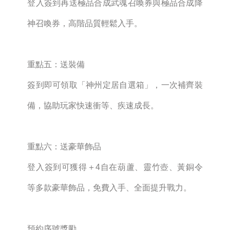
登入簽到再送極品合成武魂召喚券與極品合成降
神召喚券，高階品質輕鬆入手。
重點五：送裝備
簽到即可領取「神州定居自選箱」，一次補齊裝
備，協助玩家快速衝等、疾速成長。
重點六：送豪華飾品
登入簽到可獲得＋4自在葫蘆、靈竹壺、黃銅令
等多款豪華飾品，免費入手、全面提升戰力。
預約序號獎勵