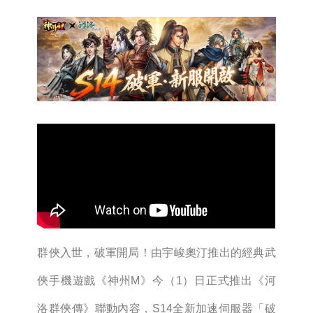
群俠入世，破軍開局！由宇峻奧汀推出的經典武
俠手機遊戲《神州M》今（1）日正式推出《河
洛群俠傳》聯動內容，S14全新加速伺服器「破