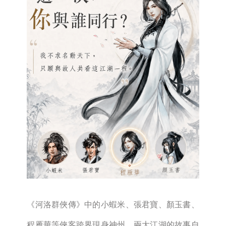
《河洛群俠傳》中的小蝦米、張君寶、顏玉書、
程雁華等俠客跨界現身神州，兩大江湖的故事自